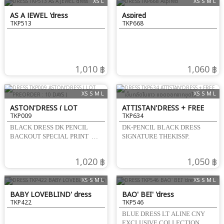
XS L
XS S M L
AS A JEWEL 'dress
Aspired
TKP513
TKP668
1,010 ฿
1,060 ฿
XS S M L
XS S M L
ASTON'DRESS ( LOT
ATTISTAN'DRESS + FREE
TKP009
TKP634
PREORDER : 10 DAYS )
เข็มกลัดโบขาว ถอดออกจากชุดได้
BLACK DRESS DK PENCIL
DK-PENCIL BLACK DRESS
BACKOUT SPECIAL PRINT
SIGNATURE THEKISSP.
SIGNATURE THEKISSP.
1,020 ฿
1,050 ฿
XS S M L
XS S M L
BABY LOVEBLIND' dress
BAO' BEI' 'dress
TKP422
TKP546
BLUE DRESS LT ALINE CNY
EXCLUSIVE COLLECTION