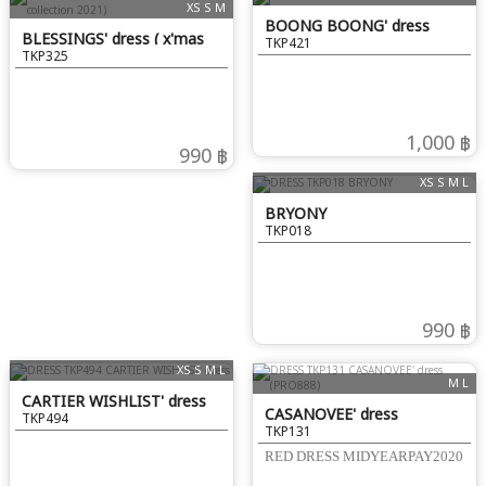
XS S M
BOONG BOONG' dress
BLESSINGS' dress ( x'mas
TKP421
TKP325
collection 2021)
1,000 ฿
990 ฿
XS S M L
BRYONY
TKP018
990 ฿
XS S M L
M L
CARTIER WISHLIST' dress
CASANOVEE' dress
TKP494
TKP131
(PRO888)
RED DRESS MIDYEARPAY2020