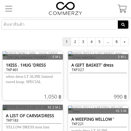
1
2
3
4
5
...
8
»
S M L
S M L
1KISS . 1HUG 'DRESS
A GIFT BASKET' dress
TKP461
TKP327
(SPECIAL collection
(x'mas collection)
white dress LT ALINE limited
THEKISSP.)
tweed kissp. SPECIAL
1,050 ฿
990 ฿
XS S M L
XS S M
A LIST OF CARVIA'DRESS
A WEEPING WILLOW '
TKP183
TKP221
dress
YELLOW DRESS item limi
purple dress LT ALINE