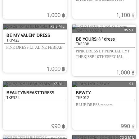
1,000 ฿
1,100 ฿
XS S M L
XS S L
BE MY VALEN' DRESS
BE YOURS;-) ' dress
TKP423
TKP338
SPECIAL SEASON
PINK DRESS LT ALINE FEBFAB
PINK DRESS LT PENCIAL LYT
THEKISSP 10THESPECIAL
BOTANICAL
1,000 ฿
1,000 ฿
XS M L
S L
BEAUTY&BEAST'DRESS
BEWTY
TKP324
TKP012
BLUE DRESS reccom
990 ฿
990 ฿
XS S M L