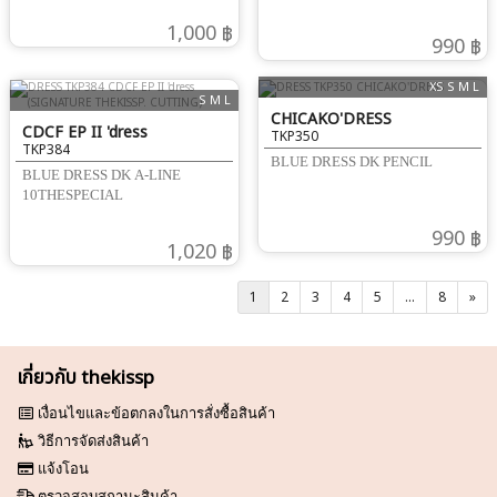
1,000 ฿
990 ฿
XS S M L
S M L
CHICAKO'DRESS
CDCF EP II 'dress
TKP350
TKP384
(SIGNATURE THEKISSP.
BLUE DRESS DK PENCIL
BLUE DRESS DK A-LINE
CUTTING)
10THESPECIAL
990 ฿
1,020 ฿
1
2
3
4
5
...
8
»
เกี่ยวกับ thekissp
เงื่อนไขและข้อตกลงในการสั่งซื้อสินค้า
วิธีการจัดส่งสินค้า
แจ้งโอน
ตรวจสอบสถานะสินค้า