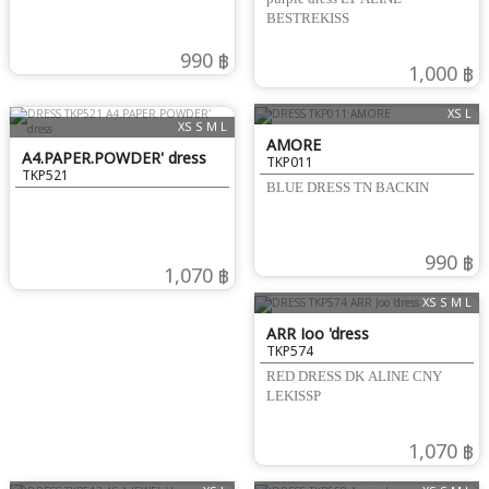
BESTREKISS
990 ฿
1,000 ฿
XS L
XS S M L
AMORE
A4.PAPER.POWDER' dress
TKP011
TKP521
BLUE DRESS TN BACKIN
990 ฿
1,070 ฿
XS S M L
ARR Joo 'dress
TKP574
RED DRESS DK ALINE CNY
LEKISSP
1,070 ฿