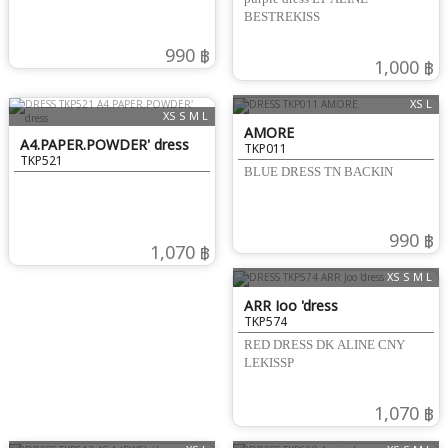
BESTREKISS
990 ฿
1,000 ฿
XS L
XS S M L
AMORE
A4.PAPER.POWDER' dress
TKP011
TKP521
BLUE DRESS TN BACKIN
990 ฿
1,070 ฿
XS S M L
ARR Joo 'dress
TKP574
RED DRESS DK ALINE CNY
LEKISSP
1,070 ฿