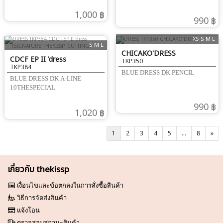
1,000 ฿
990 ฿
XS S M L
S M L
CHICAKO'DRESS
CDCF EP II 'dress
TKP350
TKP384
(SIGNATURE THEKISSP.
BLUE DRESS DK PENCIL
BLUE DRESS DK A-LINE
CUTTING)
10THESPECIAL
990 ฿
1,020 ฿
1
2
3
4
5
...
8
»
เกี่ยวกับ thekissp
เงื่อนไขและข้อตกลงในการสั่งซื้อสินค้า
วิธีการจัดส่งสินค้า
แจ้งโอน
ตรวจสอบสถานะสินค้า