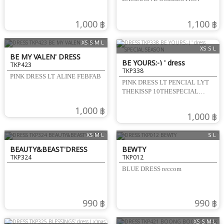
1,000 ฿
1,100 ฿
XS S M L
XS S L
BE MY VALEN' DRESS
BE YOURS;-) ' dress
TKP423
TKP338
SPECIAL SEASON
PINK DRESS LT ALINE FEBFAB
PINK DRESS LT PENCIAL LYT
THEKISSP 10THESPECIAL
BOTANICAL
1,000 ฿
1,000 ฿
XS M L
S L
BEAUTY&BEAST'DRESS
BEWTY
TKP324
TKP012
BLUE DRESS reccom
990 ฿
990 ฿
XS S M L