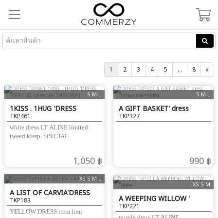
1
2
3
4
5
...
8
»
S M L
S M L
1KISS . 1HUG 'DRESS
A GIFT BASKET' dress
TKP461
TKP327
(SPECIAL collection
(x'mas collection)
white dress LT ALINE limited
THEKISSP.)
tweed kissp. SPECIAL
1,050 ฿
990 ฿
XS S M L
XS S M
A LIST OF CARVIA'DRESS
A WEEPING WILLOW '
TKP183
TKP221
dress
YELLOW DRESS item limi
purple dress LT ALINE