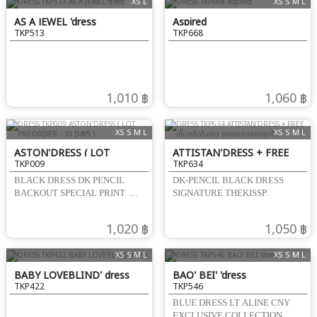
XS L
XS S M L
AS A JEWEL 'dress
Aspired
TKP513
TKP668
1,010 ฿
1,060 ฿
XS S M L
XS S M L
ASTON'DRESS ( LOT
ATTISTAN'DRESS + FREE
TKP009
TKP634
PREORDER : 10 DAYS )
เข็มกลัดโบขาว ถอดออกจากชุดได้
BLACK DRESS DK PENCIL
DK-PENCIL BLACK DRESS
BACKOUT SPECIAL PRINT
SIGNATURE THEKISSP.
SIGNATURE THEKISSP.
1,020 ฿
1,050 ฿
XS S M L
XS S M L
BABY LOVEBLIND' dress
BAO' BEI' 'dress
TKP422
TKP546
BLUE DRESS LT ALINE CNY
EXCLUSIVE COLLECTION