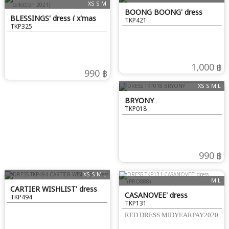
XS S M
BOONG BOONG' dress
BLESSINGS' dress ( x'mas
TKP421
TKP325
collection 2021)
1,000 ฿
990 ฿
XS S M L
BRYONY
TKP018
990 ฿
XS S M L
M L
CARTIER WISHLIST' dress
CASANOVEE' dress
TKP494
TKP131
(PRO888)
RED DRESS MIDYEARPAY2020